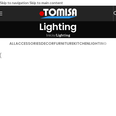
Skip to navigation
Skip to main content
Lighting
Inicio
/
Lighting
ALL
ACCESSORIES
DECOR
FURNITURE
KITCHEN
LIGHTING
Venenatis nam phasellus
Lighting