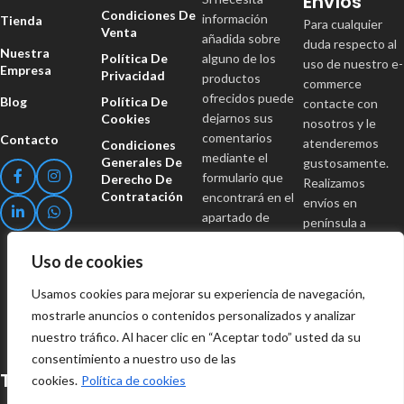
Envíos
Condiciones De
información
Tienda
Para cualquier
Venta
añadida sobre
duda respecto al
Nuestra
Política De
alguno de los
uso de nuestro e-
Empresa
Privacidad
productos
commerce
ofrecidos puede
Política De
Blog
contacte con
dejarnos sus
Cookies
nosotros y le
comentarios
Contacto
atenderemos
Condiciones
mediante el
Generales De
gustosamente.
formulario que
Derecho De
Realizamos
Contratación
encontrará en el
envíos en
apartado de
península a
Contacto.
portes pagados
Uso de cookies
para pedidos con
importes
Usamos cookies para mejorar su experiencia de navegación,
superiores a 150
mostrarle anuncios o contenidos personalizados y analizar
€.
nuestro tráfico. Al hacer clic en “Aceptar todo” usted da su
consentimiento a nuestro uso de las
Tomisa Herramientas S.L.
cookies.
Política de cookies
Pol. Ind. Alhaurín de la Torre, Fase 2, Nave 43, T4, B43 Alh. de la