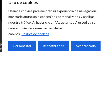
Uso de cookies
Usamos cookies para mejorar su experiencia de navegación,
mostrarle anuncios o contenidos personalizados y analizar
nuestro tráfico. Al hacer clic en “Aceptar todo” usted da su
consentimiento a nuestro uso de las
cookies.
Política de cookies
pedidos@tomisadistribucion.com
Personalizar
Rechazar todo
Aceptar todo
© 2024 Sitio Realizado Por Linkasoft
NOVEDAD EN TOMISA
Disco Fieltro Pulir
VER PRODUCTO