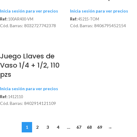
Inicia sesión para ver precios
Inicia sesión para ver precios
Ref:
100AR400-VM
Ref:
45215-TOM
Cód. Barras: 8032727742378
Cód. Barras: 8406795452154
Juego Llaves de
Vaso 1/4 + 1/2, 110
pzs
Inicia sesión para ver precios
Ref:
1412110
Cód. Barras: 8402914121109
1
2
3
4
…
67
68
69
→