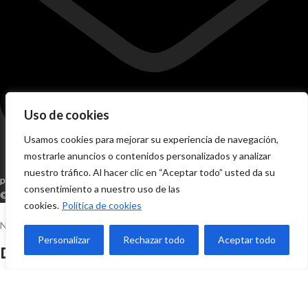
Uso de cookies
Usamos cookies para mejorar su experiencia de navegación,
mostrarle anuncios o contenidos personalizados y analizar
nuestro tráfico. Al hacer clic en “Aceptar todo” usted da su
pedidos@tomisadistribucion.com
consentimiento a nuestro uso de las
© 2024 Sitio Realizado Por Linkasoft
cookies.
Política de cookies
NOVEDAD EN TOMISA
Personalizar
Rechazar todo
Aceptar todo
Disco Fieltro Pulir
VER PRODUCTO