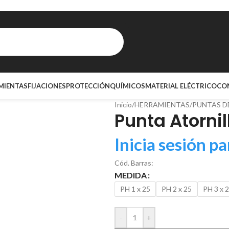
MIENTAS
FIJACIONES
PROTECCIÓN
QUÍMICOS
MATERIAL ELÉCTRICO
CO
Inicio
/
HERRAMIENTAS
/
PUNTAS D
Punta Atornil
Inicia sesión pa
Cód. Barras:
MEDIDA
PH 1 x 25
PH 2 x 25
PH 3 x 
-
+