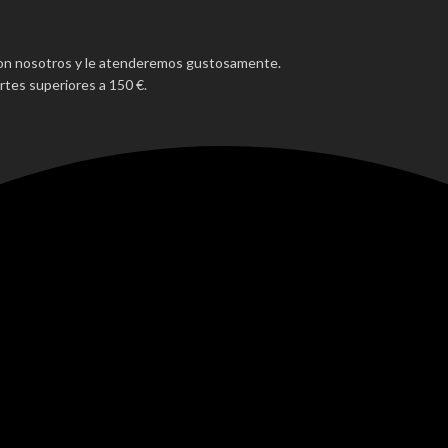
con nosotros y le atenderemos gustosamente.
tes superiores a 150 €.