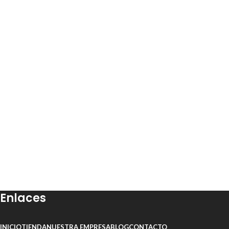
Enlaces
INICIO
TIENDA
NUESTRA EMPRESA
BLOG
CONTACTO