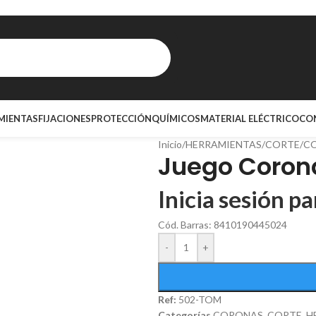
MIENTAS
FIJACIONES
PROTECCIÓN
QUÍMICOS
MATERIAL ELÉCTRICO
CO
Inicio
/
HERRAMIENTAS
/
CORTE
/
C
Juego Coron
Inicia sesión pa
Cód. Barras: 8410190445024
-
+
Ref:
502-TOM
Categorías
CORONAS
,
CORTE
,
H