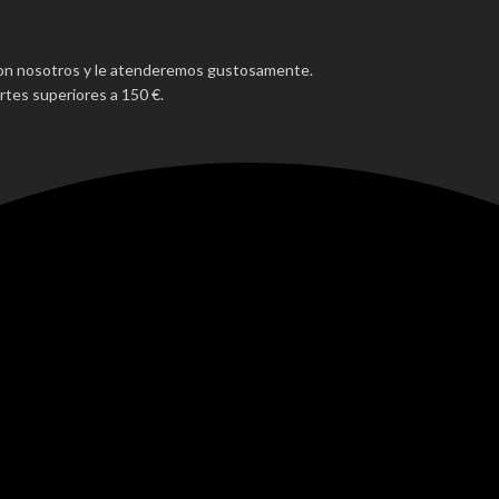
con nosotros y le atenderemos gustosamente.
tes superiores a 150 €.