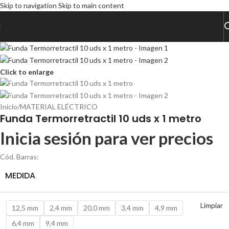
Skip to navigation
Skip to main content
Click to enlarge
Inicio
/
MATERIAL ELÉCTRICO
Funda Termorretractil 10 uds x 1 metro
Inicia sesión para ver precios
Cód. Barras:
MEDIDA
Limpiar
12,5 mm
2,4 mm
20,0 mm
3,4 mm
4,9 mm
6,4 mm
9,4 mm