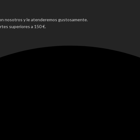
con nosotros y le atenderemos gustosamente.
tes superiores a 150 €.