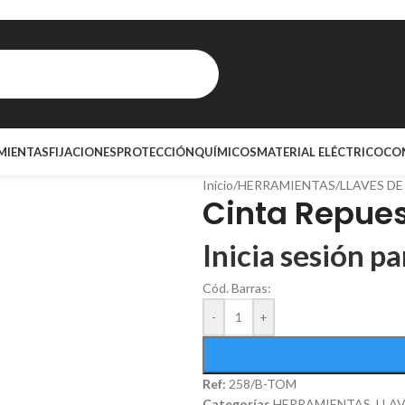
MIENTAS
FIJACIONES
PROTECCIÓN
QUÍMICOS
MATERIAL ELÉCTRICO
CO
Inicio
/
HERRAMIENTAS
/
LLAVES D
Cinta Repues
Inicia sesión pa
Cód. Barras:
-
+
Ref:
258/B-TOM
Categorías
HERRAMIENTAS
,
LLA